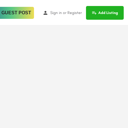
 GUEST POST
Sign in
or
Register
Add Listing