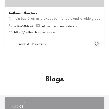
Anthem Charters
Anthem Bus Charters provides comfortable and reliable group transportation services across British Columbia.…
604-998-1724
info@anthembuscharters.ca
https://anthembuscharters.ca
Travel & Hospitality
Blogs
AUG
08