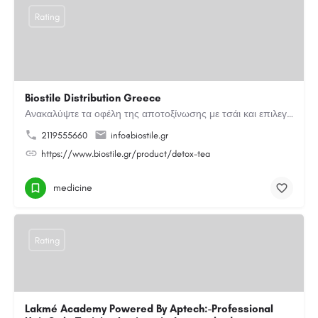
Rating
Biostile Distribution Greece
Ανακαλύψτε τα οφέλη της αποτοξίνωσης με τσάι και επιλεγμένα βότανα. Μια φυσική καθημερινή επιλογή για…
2119555660
info@biostile.gr
https://www.biostile.gr/product/detox-tea
medicine
Rating
Lakmé Academy Powered By Aptech:-Professional