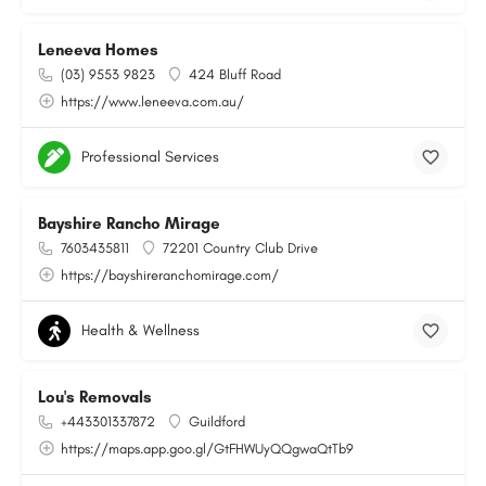
Leneeva Homes
(03) 9553 9823
424 Bluff Road
https://www.leneeva.com.au/
Professional Services
Bayshire Rancho Mirage
7603435811
72201 Country Club Drive
https://bayshireranchomirage.com/
Health & Wellness
Lou's Removals
+443301337872
Guildford
https://maps.app.goo.gl/GtFHWUyQQgwaQtTb9