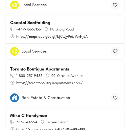
Local Services
Coastal Scaffolding
+447976657166
110 Graig Road
https://maps.app.goo.gl/bjCwjyPrdJYayNjeA
Local Services
Toronto Boutique Apartments
1-800-257-9483
99 Yorkville Avenue
https://torontoboutiqueapartments.com/
Real Estate & Construction
Mike C Handyman
7726344564
Jensen Beach
https://share.google/7Dp1UQzBNydPEgBBk