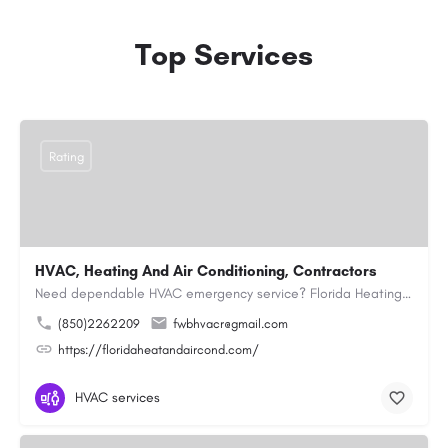
Top Services
Rating
HVAC, Heating And Air Conditioning, Contractors
Need dependable HVAC emergency service? Florida Heating and Air Conditioning LLC is ready to respond quickly…
(850)2262209
fwbhvacr@gmail.com
https://floridaheatandaircond.com/
HVAC services