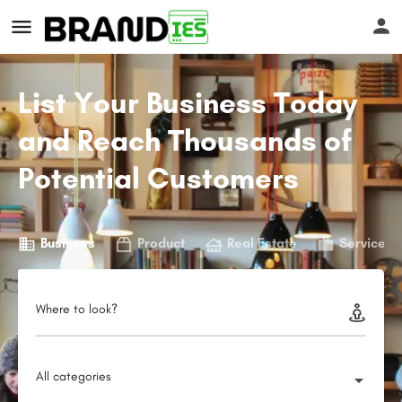
List Your Business Today
and Reach Thousands of
Potential Customers
s
Business
Product
Real Estate
Service
Where to look?
All categories