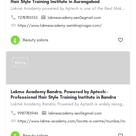
Hair Style Training Institute in Aurangabad
Lakmé Academy powered by Aptech is one of the Best Makeup Academy in Aurangabad, offering the Best Makeup…
7278785555
lakmeacademy.seo0@gmail.com
https://www.lakmeacademy-sambhajinagar.com/
Beauty salons
Rating
Lakme Academy Bandra, Powered by Aptech:-
Professional Hair Style Training Institute in Bandra
Lakmé Academy Bandra, Powered by Aptech is widely recognized as the Professional Hair Style Training…
9987783946
lakmeacademy.seo0@gmail.com
https://www.lakme-academy.com/locate-a-centre/mumbai/mumbai-
Beauty salons