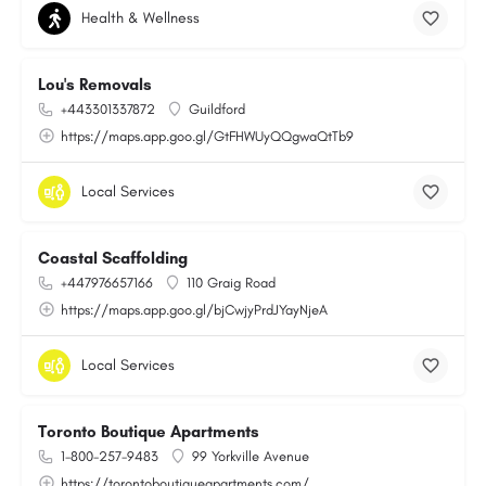
Health & Wellness
Lou's Removals
+443301337872
Guildford
https://maps.app.goo.gl/GtFHWUyQQgwaQtTb9
Local Services
Coastal Scaffolding
+447976657166
110 Graig Road
https://maps.app.goo.gl/bjCwjyPrdJYayNjeA
Local Services
Toronto Boutique Apartments
1-800-257-9483
99 Yorkville Avenue
https://torontoboutiqueapartments.com/