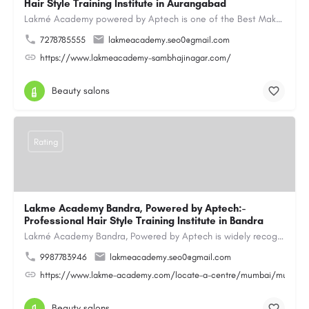
Hair Style Training Institute in Aurangabad
Lakmé Academy powered by Aptech is one of the Best Makeup Academy in Aurangabad, offering the Best Makeup…
7278785555
lakmeacademy.seo0@gmail.com
https://www.lakmeacademy-sambhajinagar.com/
Beauty salons
Rating
Lakme Academy Bandra, Powered by Aptech:-
Professional Hair Style Training Institute in Bandra
Lakmé Academy Bandra, Powered by Aptech is widely recognized as the Professional Hair Style Training…
9987783946
lakmeacademy.seo0@gmail.com
https://www.lakme-academy.com/locate-a-centre/mumbai/mumbai-
Beauty salons