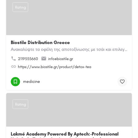
Rating
Biostile Distribution Greece
Ανακαλύψτε τα οφέλη της αποτοξίνωσης με τσάι και επιλεγμένα βότανα. Μια φυσική καθημερινή επιλογή για…
2119555660
info@biostile.gr
https://www.biostile.gr/product/detox-tea
medicine
Rating
Lakmé Academy Powered By Aptech:-Professional