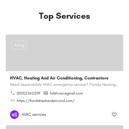
Top Services
Rating
HVAC, Heating And Air Conditioning, Contractors
Need dependable HVAC emergency service? Florida Heating and Air Conditioning LLC is ready to respond quickly…
(850)2262209
fwbhvacr@gmail.com
https://floridaheatandaircond.com/
HVAC services