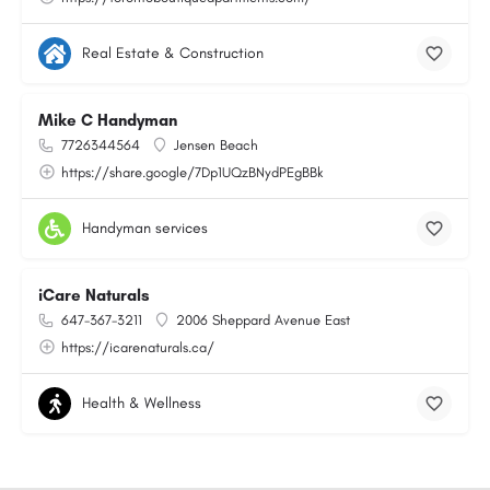
Real Estate & Construction
Mike C Handyman
7726344564
Jensen Beach
https://share.google/7Dp1UQzBNydPEgBBk
Handyman services
iCare Naturals
647-367-3211
2006 Sheppard Avenue East
https://icarenaturals.ca/
Health & Wellness