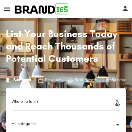
List Your Business Today
and Reach Thousands of
Potential Customers
s
Business
Product
Real Estate
Service
Where to look?
All categories