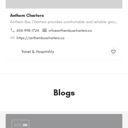
Anthem Charters
Anthem Bus Charters provides comfortable and reliable group transportation services across British Columbia.…
604-998-1724
info@anthembuscharters.ca
https://anthembuscharters.ca
Travel & Hospitality
Blogs
AUG
08