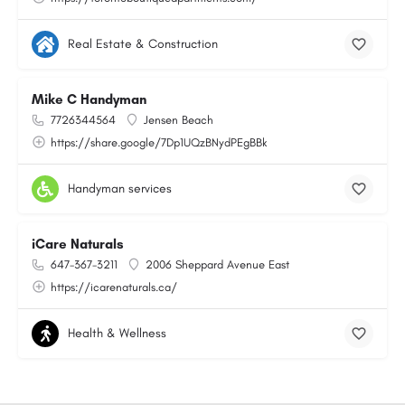
Real Estate & Construction
Mike C Handyman
7726344564
Jensen Beach
https://share.google/7Dp1UQzBNydPEgBBk
Handyman services
iCare Naturals
647-367-3211
2006 Sheppard Avenue East
https://icarenaturals.ca/
Health & Wellness