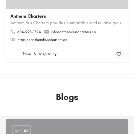
Anthem Charters
Anthem Bus Charters provides comfortable and reliable group transportation services across British Columbia.…
604-998-1724
info@anthembuscharters.ca
https://anthembuscharters.ca
Travel & Hospitality
Blogs
AUG
08