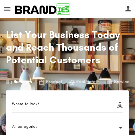
List Your Business Today
and Reach Thousands of
Potential Customers
s
Business
Product
Real Estate
Service
Where to look?
All categories