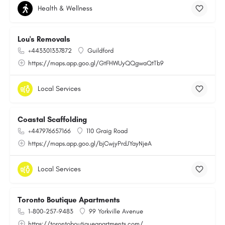
Health & Wellness
Lou's Removals
+443301337872
Guildford
https://maps.app.goo.gl/GtFHWUyQQgwaQtTb9
Local Services
Coastal Scaffolding
+447976657166
110 Graig Road
https://maps.app.goo.gl/bjCwjyPrdJYayNjeA
Local Services
Toronto Boutique Apartments
1-800-257-9483
99 Yorkville Avenue
https://torontoboutiqueapartments.com/