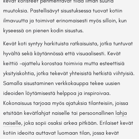
kevät koristeet pehmentävät tilaa ilman suuria
muutoksia. Pastellisävyt sisustuksessa tuovat kotiin
ilmavuutta ja toimivat erinomaisesti myös silloin, kun
kyseessä on pienen kodin sisustus.
Kevät koti syntyy harkituista ratkaisuista, jotka tuntuvat
hyvältä sekä käytännössä että visuaalisesti. Kevät
keittiö -ajattelu korostaa toimivia mutta esteettisiä
yksityiskohtia, jotka tekevät yhteisistä hetkistä viihtyisiä.
Samalla sisustaminen verkkokauppa tekee uusien
ideoiden löytämisestä helppoa ja inspiroivaa.
Kokonaisuus tarjoaa myös ajatuksia tilanteisiin, joissa
etsitään kevätlahjat naiselle tai persoonallinen
lahja
naiselle
, joka sopii osaksi arkea pitkään. Erilaiset kevät
kotiin ideoita auttavat luomaan tilan, jossa kevät