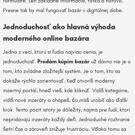
formuláre. Len základné informácie, fotka a hotovo.
Presne tak by mal fungovať bazár v digitálnej dobe.
Jednoduchosť ako hlavná výhoda
moderného online bazára
Jedna z vecí, ktorú si ľudia najviac cenia, je
jednoduchosť.
Predám kúpim bazár
už dávno nie je o
tom, kto zvládne zložitejší systém. Je o tom, kto sa
dokáže rýchlo zorientovať. Keď otvoríš moderný
inzertný portál, hneď vieš, kde kliknúť. Vidíš kategórie,
vidíš nové inzeráty a chápeš, čo máš urobiť ako ďalší
krok. Tento pocit istoty je dôležitý, najmä pre ľudí, ktorí
nepridávajú inzeráty každý deň. Jednoduché rozhranie
šetrí čas a zároveň znižuje frustráciu. Vďaka tomu sa