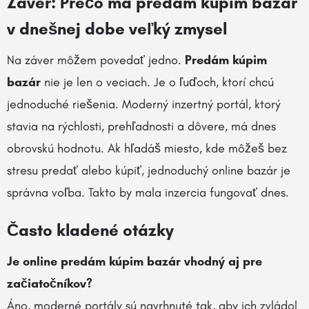
Záver: Prečo má predám kúpim bazár
v dnešnej dobe veľký zmysel
Na záver môžem povedať jedno.
Predám kúpim
bazár
nie je len o veciach. Je o ľuďoch, ktorí chcú
jednoduché riešenia. Moderný inzertný portál, ktorý
stavia na rýchlosti, prehľadnosti a dôvere, má dnes
obrovskú hodnotu. Ak hľadáš miesto, kde môžeš bez
stresu predať alebo kúpiť, jednoduchý online bazár je
správna voľba. Takto by mala inzercia fungovať dnes.
Často kladené otázky
Je online predám kúpim bazár vhodný aj pre
začiatočníkov?
Áno, moderné portály sú navrhnuté tak, aby ich zvládol