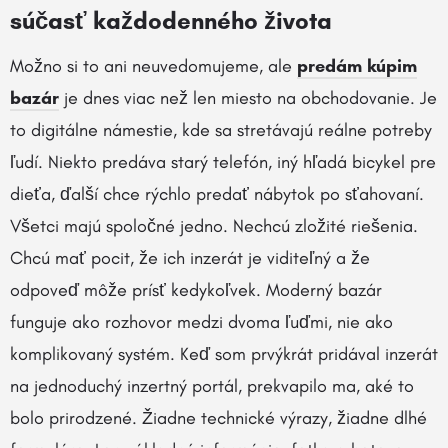
súčasť každodenného života
Možno si to ani neuvedomujeme, ale
predám kúpim
bazár
je dnes viac než len miesto na obchodovanie. Je
to digitálne námestie, kde sa stretávajú reálne potreby
ľudí. Niekto predáva starý telefón, iný hľadá bicykel pre
dieťa, ďalší chce rýchlo predať nábytok po sťahovaní.
Všetci majú spoločné jedno. Nechcú zložité riešenia.
Chcú mať pocit, že ich inzerát je viditeľný a že
odpoveď môže prísť kedykoľvek. Moderný bazár
funguje ako rozhovor medzi dvoma ľuďmi, nie ako
komplikovaný systém. Keď som prvýkrát pridával inzerát
na jednoduchý inzertný portál, prekvapilo ma, aké to
bolo prirodzené. Žiadne technické výrazy, žiadne dlhé