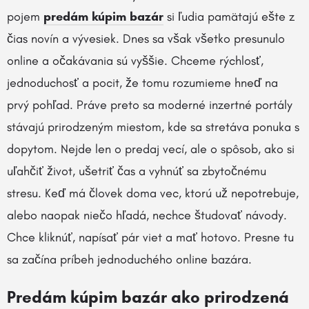
pojem
predám kúpim bazár
si ľudia pamätajú ešte z
čias novín a vývesiek. Dnes sa však všetko presunulo
online a očakávania sú vyššie. Chceme rýchlosť,
jednoduchosť a pocit, že tomu rozumieme hneď na
prvý pohľad. Práve preto sa moderné inzertné portály
stávajú prirodzeným miestom, kde sa stretáva ponuka s
dopytom. Nejde len o predaj vecí, ale o spôsob, ako si
uľahčiť život, ušetriť čas a vyhnúť sa zbytočnému
stresu. Keď má človek doma vec, ktorú už nepotrebuje,
alebo naopak niečo hľadá, nechce študovať návody.
Chce kliknúť, napísať pár viet a mať hotovo. Presne tu
sa začína príbeh jednoduchého online bazára.
Predám kúpim bazár ako prirodzená