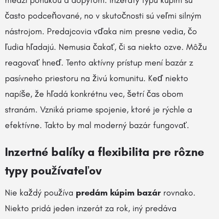
medzi ponukou a dopytom. Inzeráty typu kúpim sú
často podceňované, no v skutočnosti sú veľmi silným
nástrojom. Predajcovia vďaka nim presne vedia, čo
ľudia hľadajú. Nemusia čakať, či sa niekto ozve. Môžu
reagovať hneď. Tento aktívny prístup mení bazár z
pasívneho priestoru na živú komunitu. Keď niekto
napíše, že hľadá konkrétnu vec, šetrí čas obom
stranám. Vzniká priame spojenie, ktoré je rýchle a
efektívne. Takto by mal moderný bazár fungovať.
Inzertné balíky a flexibilita pre rôzne
typy používateľov
Nie každý používa
predám kúpim bazár
rovnako.
Niekto pridá jeden inzerát za rok, iný predáva