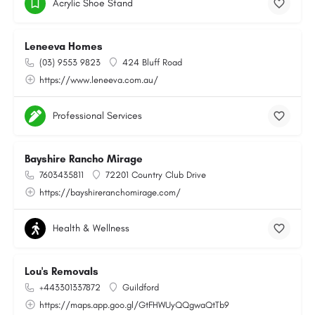
Acrylic Shoe Stand
Leneeva Homes
(03) 9553 9823
424 Bluff Road
https://www.leneeva.com.au/
Professional Services
Bayshire Rancho Mirage
7603435811
72201 Country Club Drive
https://bayshireranchomirage.com/
Health & Wellness
Lou's Removals
+443301337872
Guildford
https://maps.app.goo.gl/GtFHWUyQQgwaQtTb9