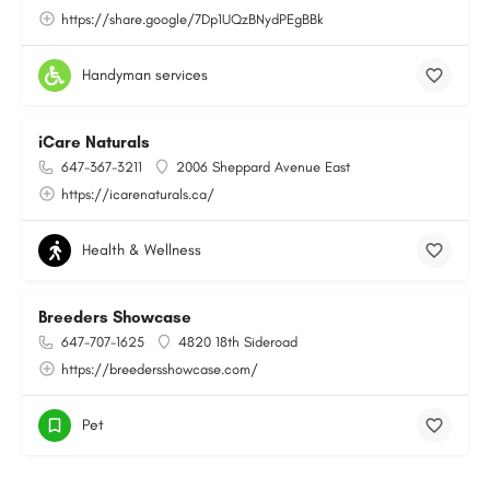
https://share.google/7Dp1UQzBNydPEgBBk
Handyman services
iCare Naturals
647-367-3211
2006 Sheppard Avenue East
https://icarenaturals.ca/
Health & Wellness
Breeders Showcase
647-707-1625
4820 18th Sideroad
https://breedersshowcase.com/
Pet