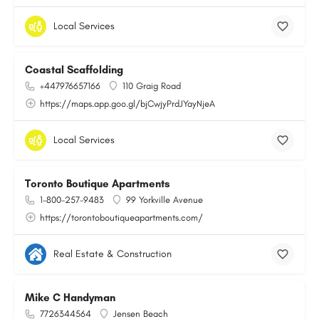
Local Services
Coastal Scaffolding
+447976657166
110 Graig Road
https://maps.app.goo.gl/bjCwjyPrdJYayNjeA
Local Services
Toronto Boutique Apartments
1-800-257-9483
99 Yorkville Avenue
https://torontoboutiqueapartments.com/
Real Estate & Construction
Mike C Handyman
7726344564
Jensen Beach