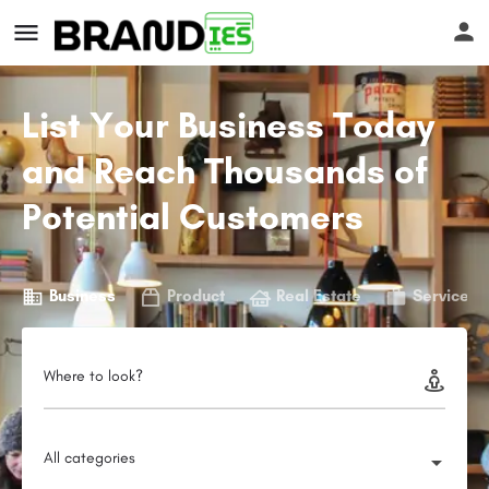
List Your Business Today
and Reach Thousands of
Potential Customers
s
Business
Product
Real Estate
Service
Where to look?
All categories