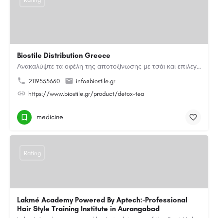
Biostile Distribution Greece
Ανακαλύψτε τα οφέλη της αποτοξίνωσης με τσάι και επιλεγμένα βότανα. Μια φυσική καθημερινή επιλογή για…
2119555660
info@biostile.gr
https://www.biostile.gr/product/detox-tea
medicine
Rating
Lakmé Academy Powered By Aptech:-Professional
Hair Style Training Institute in Aurangabad