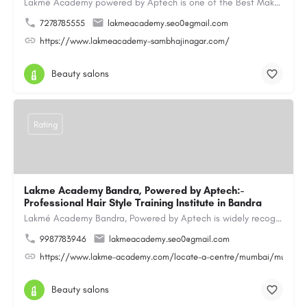
Lakmé Academy powered by Aptech is one of the Best Makeup Academy in Aurangabad, offering the Best Makeup…
7278785555
lakmeacademy.seo0@gmail.com
https://www.lakmeacademy-sambhajinagar.com/
Beauty salons
Rating
Lakme Academy Bandra, Powered by Aptech:-
Professional Hair Style Training Institute in Bandra
Lakmé Academy Bandra, Powered by Aptech is widely recognized as the Professional Hair Style Training…
9987783946
lakmeacademy.seo0@gmail.com
https://www.lakme-academy.com/locate-a-centre/mumbai/mumbai-
Beauty salons