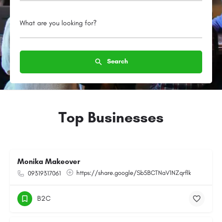
What are you looking for?
Search
Top Businesses
Monika Makeover
https://share.google/Sb5BCTNaV1NZqrflk
09319317061
B2C