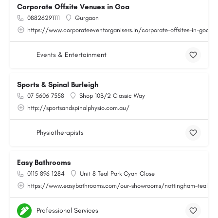
Corporate Offsite Venues in Goa
08826291111
Gurgaon
https://www.corporateeventorganisers.in/corporate-offsites-in-goa.p
Events & Entertainment
Sports & Spinal Burleigh
07 5606 7558
Shop 10B/2 Classic Way
http://sportsandspinalphysio.com.au/
Physiotherapists
Easy Bathrooms
0115 896 1284
Unit 8 Teal Park Cyan Close
https://www.easybathrooms.com/our-showrooms/nottingham-teal-bath
Professional Services