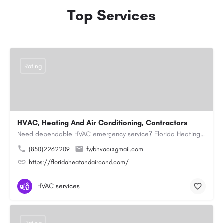
Top Services
Rating
HVAC, Heating And Air Conditioning, Contractors
Need dependable HVAC emergency service? Florida Heating and Air Conditioning LLC is ready to respond quickly…
(850)2262209
fwbhvacr@gmail.com
https://floridaheatandaircond.com/
HVAC services
Rating