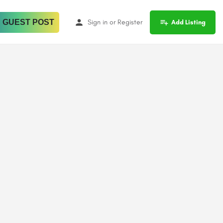
 GUEST POST
Sign in
or
Register
Add Listing