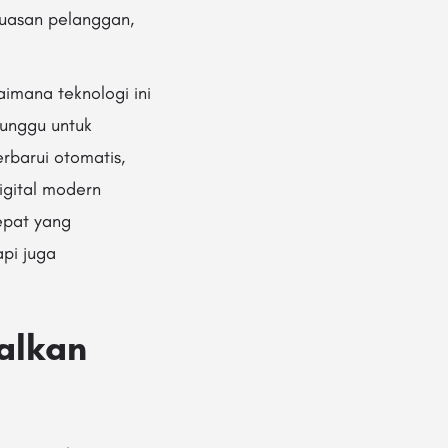
puasan pelanggan,
imana teknologi ini
nunggu untuk
rbarui otomatis,
digital modern
epat yang
api juga
alkan