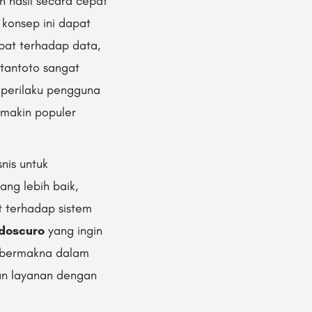
 hasil secara cepat
 konsep ini dapat
pat terhadap data,
stantoto sangat
n perilaku pengguna
emakin populer
nis untuk
ang lebih baik,
 terhadap sistem
doscuro
yang ingin
i bermakna dalam
an layanan dengan