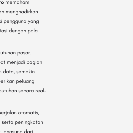
ro
memahami
gan menghadirkan
si pengguna yang
tasi dengan pola
utuhan pasar.
at menjadi bagian
an data, semakin
berikan peluang
utuhan secara real-
berjalan otomatis,
, serta peningkatan
 langsung dari