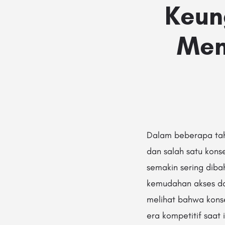
Keun
Men
Dalam beberapa tahu
dan salah satu kons
semakin sering diba
kemudahan akses dal
melihat bahwa konse
era kompetitif saat 