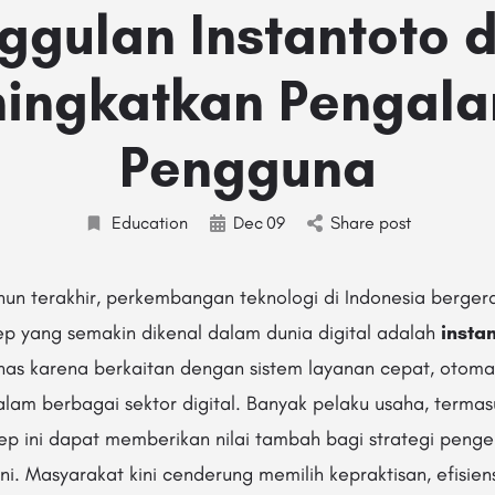
ggulan Instantoto 
ingkatkan Pengal
Pengguna
Education
Dec
09
Share post
n terakhir, perkembangan teknologi di Indonesia berger
ep yang semakin dikenal dalam dunia digital adalah
insta
has karena berkaitan dengan sistem layanan cepat, otomat
am berbagai sektor digital. Banyak pelaku usaha, terma
p ini dapat memberikan nilai tambah bagi strategi penge
ini. Masyarakat kini cenderung memilih kepraktisan, efisien