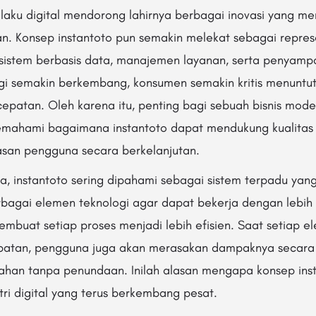
laku digital mendorong lahirnya berbagai inovasi yang m
an. Konsep instantoto pun semakin melekat sebagai represe
istem berbasis data, manajemen layanan, serta penyampai
ogi semakin berkembang, konsumen semakin kritis menuntut
patan. Oleh karena itu, penting bagi sebuah bisnis mode
mahami bagaimana instantoto dapat mendukung kualitas
san pengguna secara berkelanjutan.
, instantoto sering dipahami sebagai sistem terpadu ya
agai elemen teknologi agar dapat bekerja dengan lebih 
embuat setiap proses menjadi lebih efisien. Saat setiap 
batan, pengguna juga akan merasakan dampaknya secara
an tanpa penundaan. Inilah alasan mengapa konsep inst
tri digital yang terus berkembang pesat.